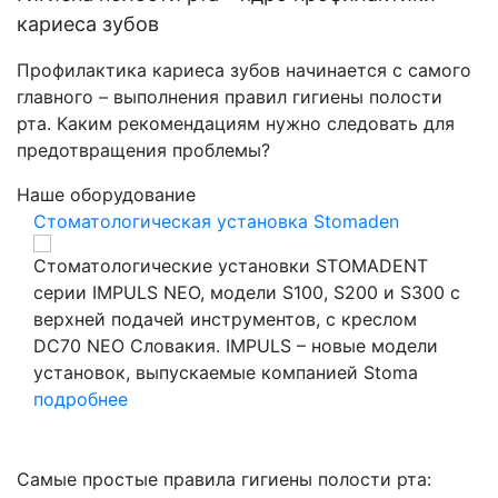
кариеса зубов
Профилактика кариеса зубов начинается с самого
главного – выполнения правил гигиены полости
рта. Каким рекомендациям нужно следовать для
предотвращения проблемы?
Наше оборудование
тановка Stomaden
Стоматологический цифро
становки STOMADENT
Стоматологические скане
ели S100, S200 и S300 с
создания компьютерных 
рументов, с креслом
(цифровых слепков) зубо
MPULS – новые модели
целью создания точных пр
ые компанией Stoma
мягких тканей с помощью
Сканеры бывают интраор
(внутриротовые) и
подробнее
Самые простые правила гигиены полости рта: